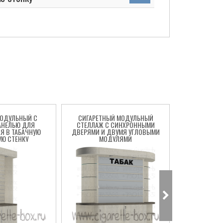
МОДУЛЬНЫЙ С
СИГАРЕТНЫЙ МОДУЛЬНЫЙ
СИГАРЕТН
АНЕЛЬЮ ДЛЯ
СТЕЛЛАЖ С СИНХРОННЫМИ
СТЕЛЛАЖ 
Я В ТАБАЧНУЮ
ДВЕРЯМИ И ДВУМЯ УГЛОВЫМИ
ДВЕРЯМИ 
УЮ СТЕНКУ
МОДУЛЯМИ
ТОРЦЕВЫМ