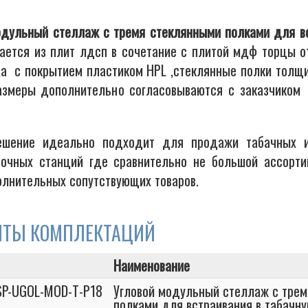
одульный стеллаж с тремя стеклянными полками для вс
вается из плит лдсп в сочетание с плитой мдф торцы о
а с покрытием пластиком HPL ,стеклянные полки толщи
азмеры дополнительно согласовываются с заказчиком 
ешение идеально подходит для продажи табачных и
вочных станций где сравнительно не большой ассорт
олнительных сопутствующих товаров.
НТЫ КОМПЛЕКТАЦИЙ
Наименование
SP-UGOL-MOD-T-P18
Угловой модульный стеллаж с тре
полками для встраивания в табачну