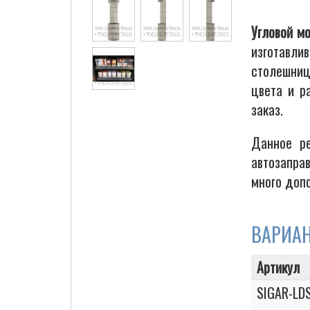
Угловой м
изготавли
Cigarette Box
столешниц
цвета и р
заказ.
Данное р
автозапра
много доп
ВАРИА
Артикул
SIGAR-LD