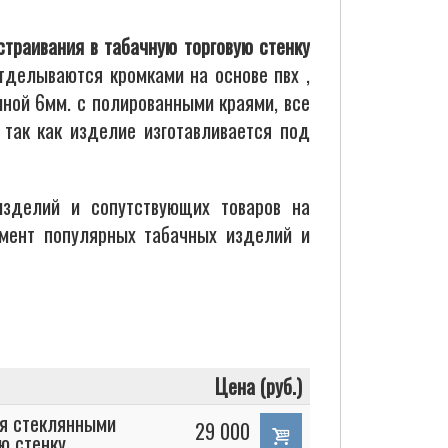
траивания в табачную торговую стенку
тделываются кромками на основе пвх ,
ной 6мм. с полированными краями, все
так как изделие изготавливается под
зделий и сопутствующих товаров на
имент популярных табачных изделий и
Цена (руб.)
мя стеклянными
29 000
ю стенку