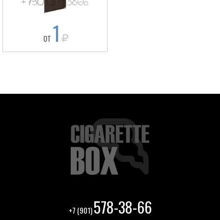
1
ОТ
578-38-66
+7 (901)