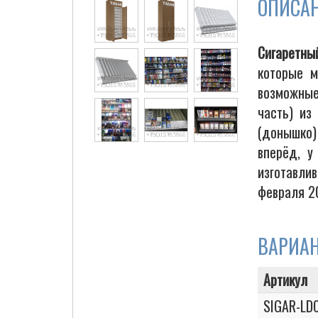
ОПИСА
Сигаретны
Cigarette Box
которые м
возможные
часть) из
(донышко)
вперёд, у
изготавли
февраля 2
ВАРИА
Артикул
SIGAR-LD