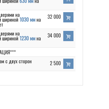
й шириной
630 мм
на
дверями на
32 000
й шириной
1030 мм
на
ет
дверями на
34 000
й шириной
1230 мм
на
АЦИЯ***
ам с двух сторон
2 500