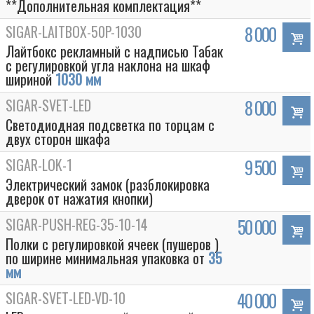
**Дополнительная комплектация**
SIGAR-LAITBOX-50P-1030
8 000
Лайтбокс рекламный с надписью Табак
с регулировкой угла наклона на шкаф
шириной
1030 мм
SIGAR-SVET-LED
8 000
Светодиодная подсветка по торцам с
двух сторон шкафа
SIGAR-LOK-1
9 500
Электрический замок (разблокировка
Box
дверок от нажатия кнопки)
SIGAR-PUSH-REG-35-10-14
50 000
Полки с регулировкой ячеек (пушеров )
по ширине минимальная упаковка от
35
мм
SIGAR-SVET-LED-VD-10
40 000