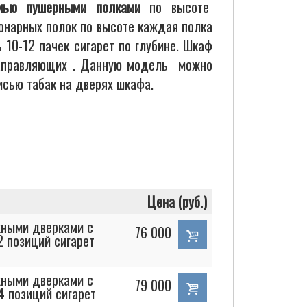
мью пушерными полками
по высоте
онарных полок по высоте каждая полка
 10-12 пачек сигарет по глубине. Шкаф
направляющих . Данную модель можно
сью табак на дверях шкафа.
Цена (руб.)
жными дверками с
76 000
 позиций сигарет
жными дверками с
79 000
 позиций сигарет