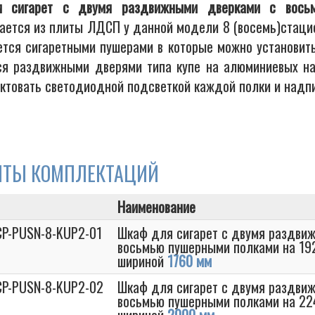
 сигарет с двумя раздвижными дверками с вось
вается из плиты ЛДСП у данной модели 8 (восемь)стаци
ется сигаретными пушерами в которые можно установить
ся раздвижными дверями типа купе на алюминиевых 
ктовать светодиодной подсветкой каждой полки и надпи
НТЫ КОМПЛЕКТАЦИЙ
Наименование
CP-PUSN-8-KUP2-01
Шкаф для сигарет с двумя раздви
восьмью пушерными полками на 192
шириной
1760 мм
CP-PUSN-8-KUP2-02
Шкаф для сигарет с двумя раздви
восьмью пушерными полками на 224