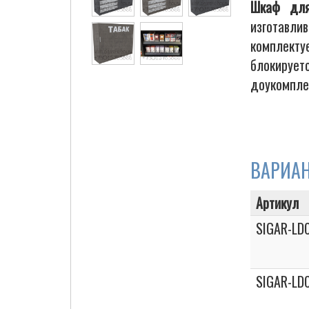
Шкаф для
изготавли
комплекту
Cigarette Box
блокирует
доукомпле
ВАРИА
Артикул
SIGAR-LD
SIGAR-LD