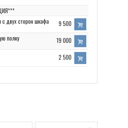
ЦИЯ***
 с двух сторон шкафа
9 500
ую полку
19 000
2 500