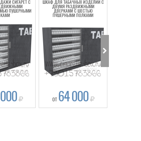
ДАЖИ СИГАРЕТ С
ШКАФ ДЛЯ ТАБАЧНЫХ ИЗДЕЛИЙ С
ТАБАЧНЫЙ
АЗДВИЖНЫМИ
ДВУМЯ РАЗДВИЖНЫМИ
РАЗДВИЖНЫ
ЕМЬЮ ПУШЕРНЫМИ
ДВЕРКАМИ С ШЕСТЬЮ
ПЯТЬЮ ПУШ
ЛКАМИ
ПУШЕРНЫМИ ПОЛКАМИ
 000
64 000
60
ОТ
ОТ