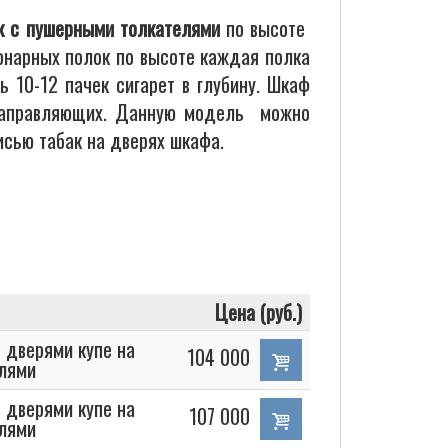
ок с пушерными толкателями
по высоте
онарных полок по высоте каждая полка
 10-12 пачек сигарет в глубину. Шкаф
 направляющих. Данную модель можно
сью табак на дверях шкафа.
Цена (руб.)
 дверями купе на
104 000
елями
 дверями купе на
107 000
елями