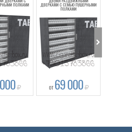
И ДВЕРКАМИ С
ДВУМЯ РАЗДВИЖНЫМИ
ДВУМЯ 
ЕРНЫМИ ПОЛКАМИ
ДВЕРКАМИ С СЕМЬЮ ПУШЕРНЫМИ
ДВЕРКА
ПОЛКАМИ
ПУШЕРН
 000
69 000
64
ОТ
ОТ