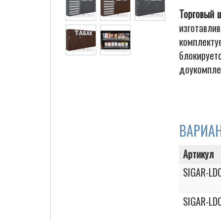
Торговый 
изготавли
комплекту
Cigarette Box
блокирует
доукомпле
ВАРИА
Артикул
SIGAR-LD
SIGAR-LD