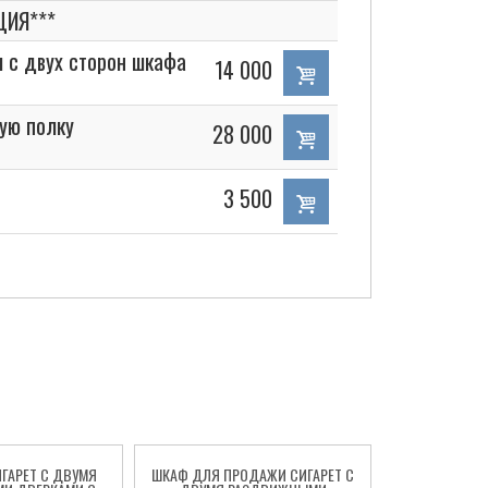
ЦИЯ***
 с двух сторон шкафа
14 000
ую полку
28 000
3 500
ГАРЕТ С ДВУМЯ
ШКАФ ДЛЯ ПРОДАЖИ СИГАРЕТ С
ШКАФ ДЛЯ ТА