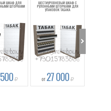
ВЫЙ ШКАФ ДЛЯ
ШЕСТИУРОВНЕВЫЙ ШКАФ С
ПЯТИУРОВН
ОННЫМИ ШТОРКАМИ
РУЛОННЫМИ ШТОРКАМИ ДЛЯ
ДИСПЕНСЕР
УПАКОВОК ТАБАКА
УПАКОВОК
ШТ
 500
27 000
20
ОТ
ОТ