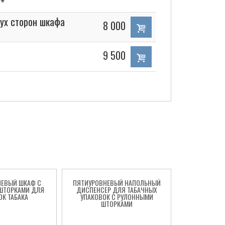
*
ух сторон шкафа
8 000
9 500
НЕВЫЙ ШКАФ С
ПЯТИУРОВНЕВЫЙ НАПОЛЬНЫЙ
НАСТЕННЫЙ
ШТОРКАМИ ДЛЯ
ДИСПЕНСЕР ДЛЯ ТАБАЧНЫХ
ТАБАЧНЫЙ
ОК ТАБАКА
УПАКОВОК С РУЛОННЫМИ
РУЛОННЫ
ШТОРКАМИ