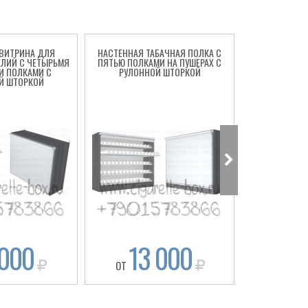
 ВИТРИНА ДЛЯ
НАСТЕННАЯ ТАБАЧНАЯ ПОЛКА С
СИГАРЕТНЫЙ
ЕЛИЙ С ЧЕТЫРЬМЯ
ПЯТЬЮ ПОЛКАМИ НА ПУШЕРАХ С
ПОЛКАМИ 
И ПОЛКАМИ С
РУЛОННОЙ ШТОРКОЙ
РУЛОНН
Й ШТОРКОЙ
 000
13 000
15
ОТ
ОТ