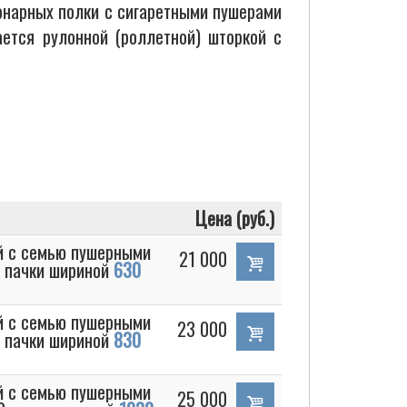
ионарных полки c сигаретными пушерами
ется рулонной (роллетной) шторкой с
Цена (руб.)
й с семью пушерными
21 000
3 пачки шириной
630
й с семью пушерными
23 000
4 пачки шириной
830
й с семью пушерными
25 000