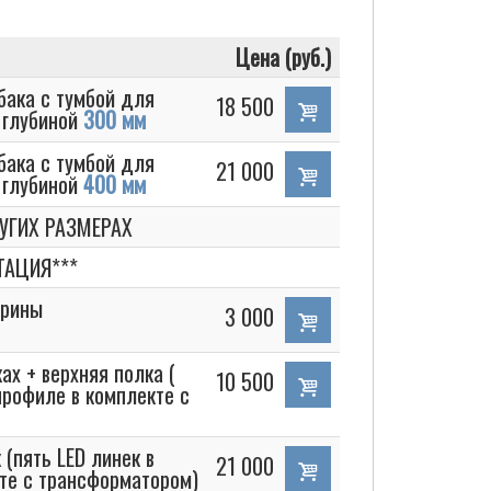
Цена (руб.)
бака с тумбой для
18 500
л глубиной
300 мм
бака с тумбой для
21 000
л глубиной
400 мм
УГИХ РАЗМЕРАХ
ТАЦИЯ***
трины
3 000
ах + верхняя полка (
10 500
профиле в комплекте с
 (пять LED линек в
21 000
те с трансформатором)