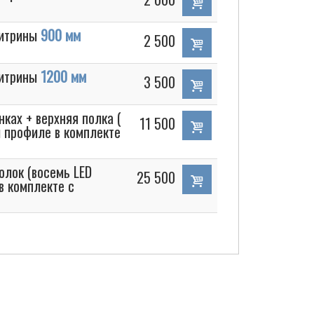
витрины
900 мм
2 500
витрины
1200 мм
3 500
ках + верхняя полка (
11 500
м профиле в комплекте
олок (восемь LED
25 500
в комплекте с