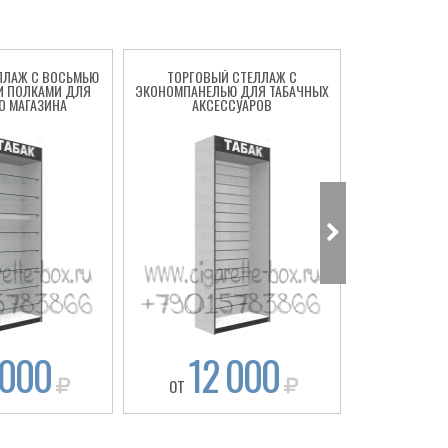
ЛЛАЖ С ВОСЬМЬЮ
ТОРГОВЫЙ СТЕЛЛАЖ С
СТЕЛЛАЖ НА
И ПОЛКАМИ ДЛЯ
ЭКОНОМПАНЕЛЬЮ ДЛЯ ТАБАЧНЫХ
ТАБАЧНО
О МАГАЗИНА
АКСЕССУАРОВ
 000
12 000
12
ОТ
ОТ