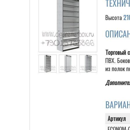
ТЕХНИЧ
Высота
21
ОПИСА
Торговый 
ПВХ. Боко
из полок п
Дополнител
ВАРИА
Артикул
ECONOM-C