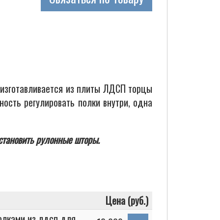
изготавливается из плиты ЛДСП торцы
ость регулировать полки внутри, одна
становить рулонные шторы.
Цена (руб.)
олками из лдсп для