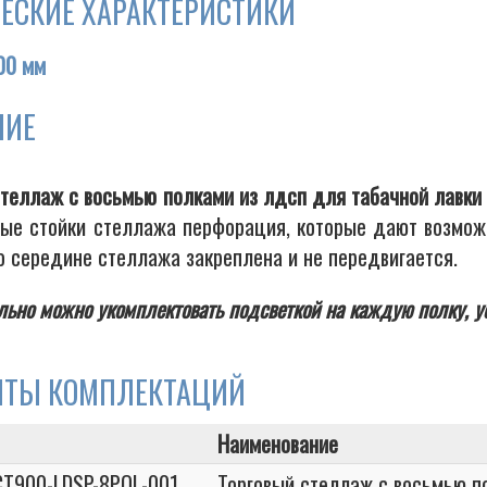
ЕСКИЕ ХАРАКТЕРИСТИКИ
00 мм
НИЕ
стеллаж с восьмью полками из лдсп для табачной лавки
вые стойки стеллажа перфорация, которые дают возможн
о середине стеллажа закреплена и не передвигается.
ьно можно укомплектовать подсветкой на каждую полку, у
НТЫ КОМПЛЕКТАЦИЙ
Наименование
T900-LDSP-8POL-001
Торговый стеллаж с восьмью п