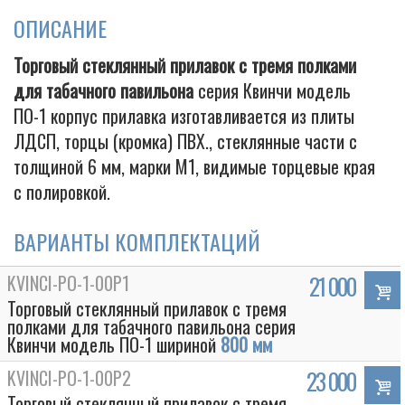
ОПИСАНИЕ
Торговый стеклянный прилавок c тремя полками
Cigarette
для табачного павильона
серия Квинчи модель
ПО-1 корпус прилавка изготавливается из плиты
ЛДСП, торцы (кромка) ПВХ., стеклянные части с
толщиной 6 мм, марки М1, видимые торцевые края
с полировкой.
ВАРИАНТЫ КОМПЛЕКТАЦИЙ
KVINCI-PO-1-00P1
21 000
Торговый стеклянный прилавок c тремя
полками для табачного павильона серия
Квинчи модель ПО-1 шириной
800 мм
KVINCI-PO-1-00P2
23 000
Торговый стеклянный прилавок c тремя