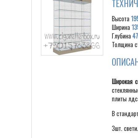
ТЕХНИЧ
Высота
19
Ширина
13
Глубина
4
Толщина с
ОПИСА
Широкая с
стеклянны
плиты лдс
В стандар
3шт. свети