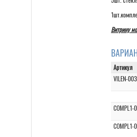
5шт. стек
1шт.компл
Витрину мо
ВАРИА
Артикул
VILEN-00
COMPL1-
COMPL1-