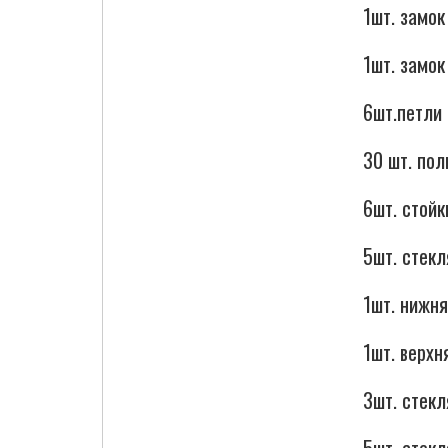
1шт. замок
1шт. замок
Cigarette Box
6шт.петли
30 шт. по
6шт. стойк
5шт. стекл
1шт. нижня
1шт. верхн
3шт. стек