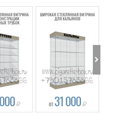
ЛЯННАЯ ВИТРИНА
ШИРОКАЯ СТЕКЛЯННАЯ ВИТРИНА
КВАДРАТН
ОНСТРАЦИИ
ДЛЯ КАЛЬЯНОВ
ВИТРИНА 
НЫХ ТРУБОК
 000
31 000
18
ОТ
ОТ