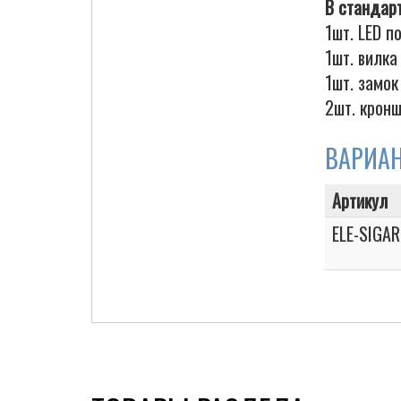
В стандар
1шт. LED 
1шт. вилка
1шт. замок
Cigarette Box
2шт. кронш
ВАРИА
Артикул
ELE-SIGA