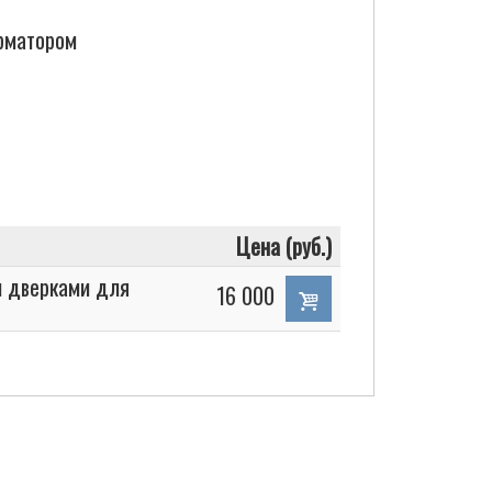
орматором
Цена (руб.)
и дверками для
16 000