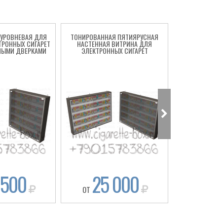
ИУРОВНЕВАЯ ДЛЯ
ТОНИРОВАННАЯ ПЯТИЯРУСНАЯ
ВИТРИНА Д
ТРОННЫХ СИГАРЕТ
НАСТЕННАЯ ВИТРИНА ДЛЯ
СИГАРЕТ С ЧЕ
НЫМИ ДВЕРКАМИ
ЭЛЕКТРОННЫХ СИГАРЕТ
КРЕПЛЕН
 500
25 000
21
ОТ
ОТ