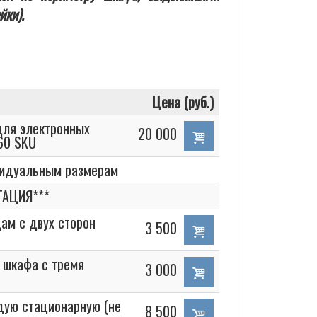
йки).
Цена (руб.)
для электронных
20 000
 60 SKU
видуальным размерам
АЦИЯ***
ам с двух сторон
3 500
 шкафа с тремя
3 000
дую стационарную (не
8 500