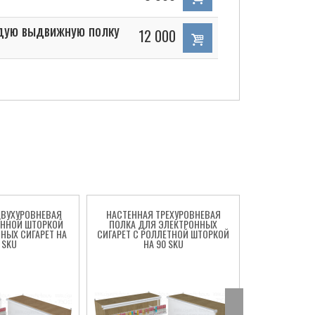
дую выдвижную полку
12 000
ДВУХУРОВНЕВАЯ
НАСТЕННАЯ ТРЕХУРОВНЕВАЯ
НАСТЕННАЯ Ч
ОННОЙ ШТОРКОЙ
ПОЛКА ДЛЯ ЭЛЕКТРОННЫХ
ПОЛКА ДЛ
НЫХ СИГАРЕТ НА
СИГАРЕТ С РОЛЛЕТНОЙ ШТОРКОЙ
СИГАРЕТ С Р
 SKU
НА 90 SKU
НА