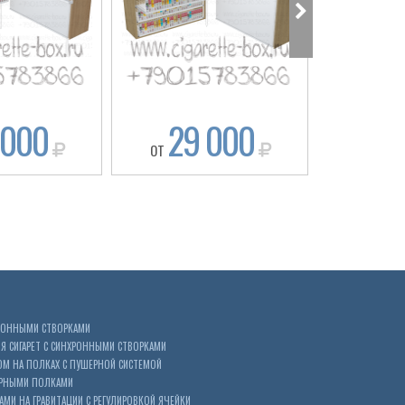
 000
29 000
27
ОТ
ОТ
ХРОННЫМИ СТВОРКАМИ
 СИГАРЕТ С СИНХРОННЫМИ СТВОРКАМИ
ОМ НА ПОЛКАХ С ПУШЕРНОЙ СИСТЕМОЙ
ЕРНЫМИ ПОЛКАМИ
АМИ НА ГРАВИТАЦИИ С РЕГУЛИРОВКОЙ ЯЧЕЙКИ