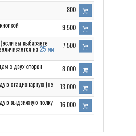
800
 кнопкой
9 500
(если вы выбираете
7 500
величивается на
25 мм
цам с двух сторон
8 000
дую стационарную (не
13 000
ждую выдвижную полку
16 000