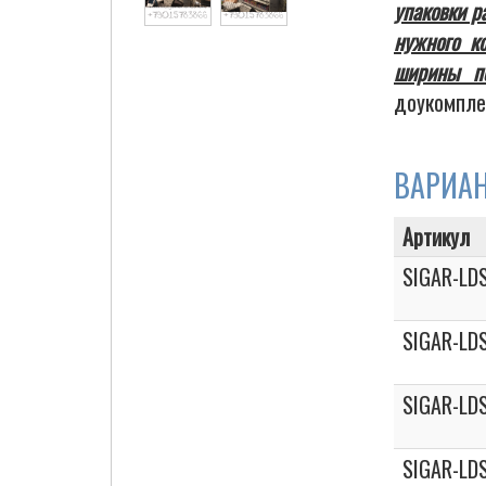
упаковки р
нужного к
ширины по
Cigarette Box
доукомпле
ВАРИА
Артикул
SIGAR-LDS
SIGAR-LDS
SIGAR-LDS
SIGAR-LDS