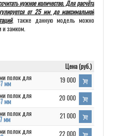
ссчитать нужное количество. Для расчёта
егулируется от 25 мм до максимальной
таций
, также данную модель можно
 и замком.
Цена (руб.)
ми полок для
19 000
7 мм
ми полок для
20 000
7 мм
ми полок для
21 000
7 мм
ми полок для
22 000