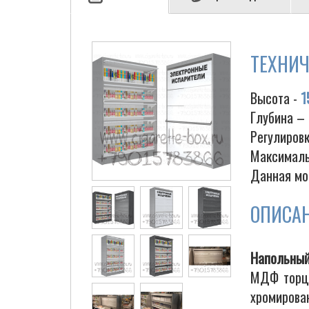
ТЕХНИЧ
Высота -
1
Глубина –
Регулиров
Максималь
Данная мо
ОПИСА
Напольный
МДФ торце
хромирова