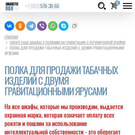
0
+7 (901)
578-38-66
Товаров:
шт.
Сумма:
0
ГЛАВНАЯ
СИГАРЕТНЫЕ ШКАФЫ С ПОЛКАМИ НА ГРАВИТАЦИИ С РЕГУЛИРОВКОЙ ЯЧЕЙКИ
руб.
ПОЛКА ДЛЯ ПРОДАЖИ ТАБАЧНЫХ ИЗДЕЛИЙ С ДВУМЯ ГРАВИТАЦИОННЫМИ
ЯРУСАМИ
ПОЛКА ДЛЯ ПРОДАЖИ ТАБАЧНЫХ
ИЗДЕЛИЙ С ДВУМЯ
ГРАВИТАЦИОННЫМИ ЯРУСАМИ
На все шкафы, которые мы производим, выдается
охранная марка, которая означает оплату всех
роялти и пошлин за использование
интеллектуальной собственности - это оберегает