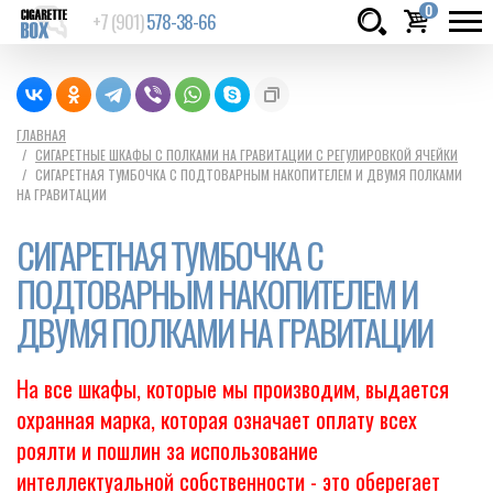
0
+7 (901)
578-38-66
Товаров:
шт.
Сумма:
0
ГЛАВНАЯ
СИГАРЕТНЫЕ ШКАФЫ С ПОЛКАМИ НА ГРАВИТАЦИИ С РЕГУЛИРОВКОЙ ЯЧЕЙКИ
руб.
СИГАРЕТНАЯ ТУМБОЧКА С ПОДТОВАРНЫМ НАКОПИТЕЛЕМ И ДВУМЯ ПОЛКАМИ
НА ГРАВИТАЦИИ
СИГАРЕТНАЯ ТУМБОЧКА С
ПОДТОВАРНЫМ НАКОПИТЕЛЕМ И
ДВУМЯ ПОЛКАМИ НА ГРАВИТАЦИИ
На все шкафы, которые мы производим, выдается
охранная марка, которая означает оплату всех
роялти и пошлин за использование
интеллектуальной собственности - это оберегает