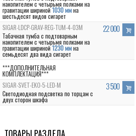
накопителем с четырьмя полками на
гравитации шириной
1030 мм
на
шестьдесят видов сигарет
SIGAR-LDCP-GRAV-REG-TUM-4-03M
22 000
Табачная тумба с подтоварным
накопителем с четырьмя полками на
гравитации шириной
1230 мм
на
семьдесят два вида сигарет
***ДОПОЛНИТЕЛЬНАЯ
КОМПЛЕКТАЦИЯ***
SIGAR-SVET-EKO-5-LED-M
3 500
Box
Светодиодная подсветка по торцам с
двух сторон шкафа
ТОВАРЫ РАЗДЕЛА