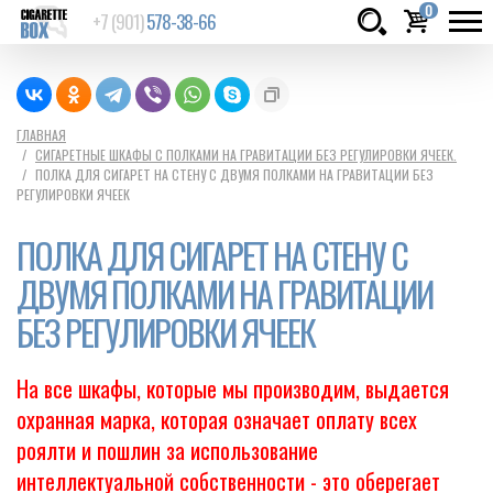
0
+7 (901)
578-38-66
Товаров:
шт.
Сумма:
0
ГЛАВНАЯ
СИГАРЕТНЫЕ ШКАФЫ С ПОЛКАМИ НА ГРАВИТАЦИИ БЕЗ РЕГУЛИРОВКИ ЯЧЕЕК.
руб.
ПОЛКА ДЛЯ СИГАРЕТ НА СТЕНУ С ДВУМЯ ПОЛКАМИ НА ГРАВИТАЦИИ БЕЗ
РЕГУЛИРОВКИ ЯЧЕЕК
ПОЛКА ДЛЯ СИГАРЕТ НА СТЕНУ С
ДВУМЯ ПОЛКАМИ НА ГРАВИТАЦИИ
БЕЗ РЕГУЛИРОВКИ ЯЧЕЕК
На все шкафы, которые мы производим, выдается
охранная марка, которая означает оплату всех
роялти и пошлин за использование
интеллектуальной собственности - это оберегает