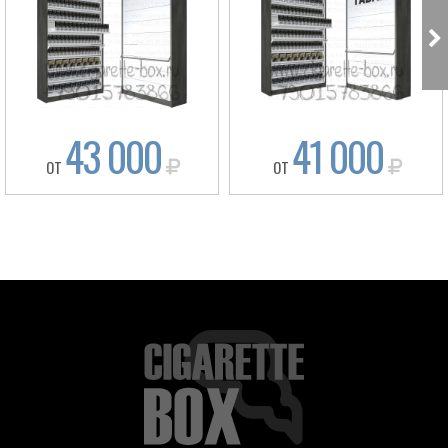
43 000
41 000
ОТ
ОТ