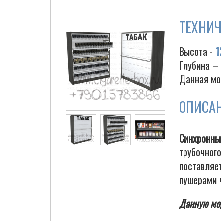
ТЕХНИЧ
Высота -
1
Глубина –
Данная мо
ОПИСА
Синхронн
трубочног
поставляе
пушерами 
Данную мо