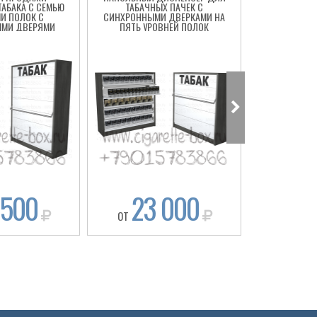
ТАБАКА С СЕМЬЮ
ТАБАЧНЫХ ПАЧЕК С
ДИСПЕНСЕР 
И ПОЛОК С
СИНХРОННЫМИ ДВЕРКАМИ НА
ПОЛОК С
ЫМИ ДВЕРЯМИ
ПЯТЬ УРОВНЕЙ ПОЛОК
ДВ
 500
23 000
23
ОТ
ОТ