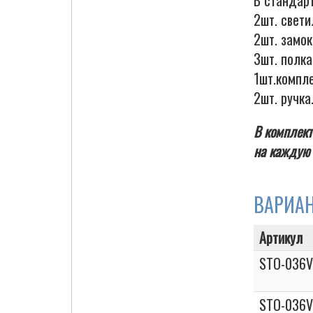
В стандар
2шт. свети
2шт. замо
3шт. полка
Cigarette Box
1шт.компл
2шт. ручка
В комплект
на каждую 
ВАРИА
Артикул
STO-036V
STO-036V