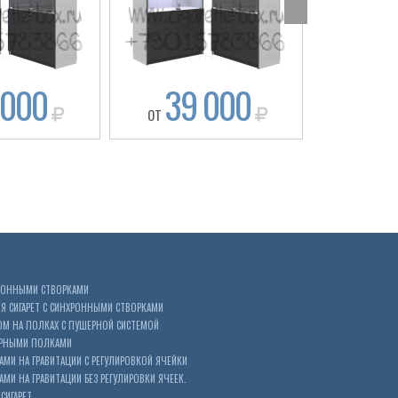
 000
39 000
41
ОТ
ОТ
ХРОННЫМИ СТВОРКАМИ
 СИГАРЕТ С СИНХРОННЫМИ СТВОРКАМИ
ОМ НА ПОЛКАХ С ПУШЕРНОЙ СИСТЕМОЙ
ЕРНЫМИ ПОЛКАМИ
АМИ НА ГРАВИТАЦИИ С РЕГУЛИРОВКОЙ ЯЧЕЙКИ
МИ НА ГРАВИТАЦИИ БЕЗ РЕГУЛИРОВКИ ЯЧЕЕК.
СИГАРЕТ