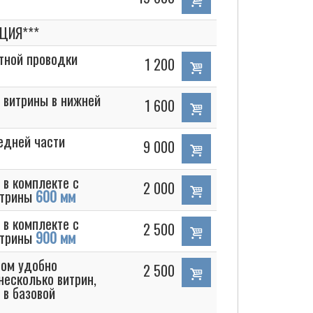
ЦИЯ***
етной проводки
1 200
 витрины в нижней
1 600
едней части
9 000
 в комплекте с
2 000
итрины
600 мм
 в комплекте с
2 500
итрины
900 мм
чом удобно
2 500
несколько витрин,
 в базовой