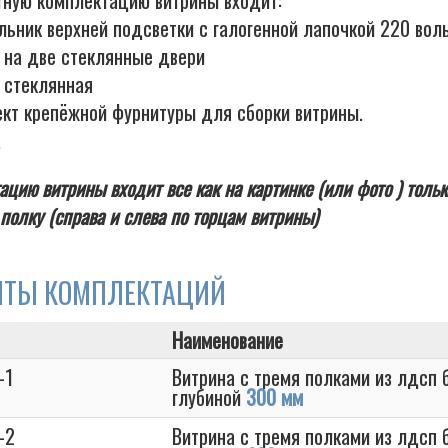
тную комплектацию витрины входит:
льник верхней подсветки с галогенной лапочкой 220 вол
к на две стеклянные двери
 стеклянная
ект крепёжной фурнитуры для сборки витрины.
.
ацию витрины входит все как на картинке (или фото ) тольк
полку (справа и слева по торцам витрины)
НТЫ КОМПЛЕКТАЦИЙ
Наименование
-1
Витрина с тремя полками из лдсп 
глубиной
300 мм
-2
Витрина с тремя полками из лдсп 