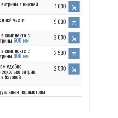
 витрины в нижней
1 600
едней части
9 000
 в комплекте с
2 000
итрины
600 мм
 в комплекте с
2 500
итрины
900 мм
чом удобно
2 500
несколько витрин,
 в базовой
идуальным параметрам