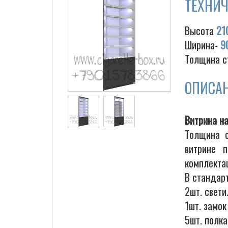
ТЕХНИЧ
Высота
21
Ширина-
9
Толщина с
ОПИСА
Витрина н
Толщина с
витрине 
комплектац
В стандар
2шт. свети
1шт. замок
5шт. полк