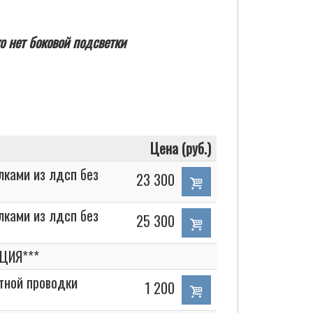
о нет боковой подсветки
Цена (руб.)
лками из лдсп без
23 300
лками из лдсп без
25 300
ЦИЯ***
етной проводки
1 200