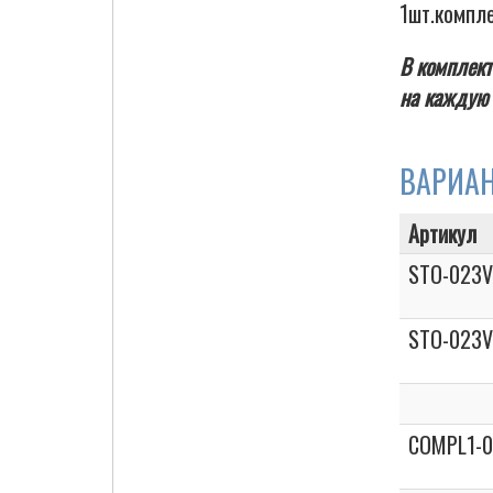
1шт.компл
В комплект
на каждую 
Cigarette Box
ВАРИА
Артикул
STO-023V
STO-023V
COMPL1-