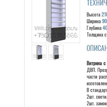
ТЕХНИЧ
Высота
21
Ширина
90
Глубина
4
Толщина с
ОПИСА
Витрина с
ДВП. Проз
части рас
изготовлен
В стандар
2шт. свети
2шт. замо