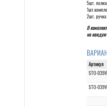
5шт. полк
1шт.компл
2шт. ручка
Cigarette Box
В комплект
на каждую 
ВАРИА
Артикул
STO-039V
STO-039V