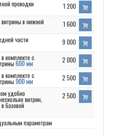
етной проводки
1 200
 витрины в нижней
1 600
едней части
9 000
 в комплекте с
2 000
итрины
600 мм
 в комплекте с
2 500
итрины
900 мм
чом удобно
2 500
несколько витрин,
 в базовой
идуальным параметрам