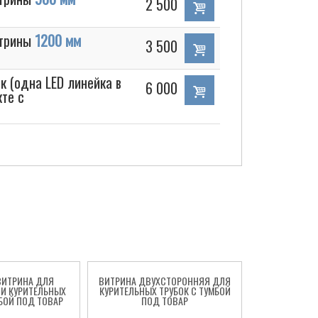
2 500
итрины
1200 мм
3 500
к (одна LED линейка в
6 000
те с
ВИТРИНА ДЛЯ
ВИТРИНА ДВУХСТОРОННЯЯ ДЛЯ
СТЕЛЛАЖ ДЛ
И КУРИТЕЛЬНЫХ
КУРИТЕЛЬНЫХ ТРУБОК С ТУМБОЙ
КУРИТЕЛЬНЫХ
МБОЙ ПОД ТОВАР
ПОД ТОВАР
ПО