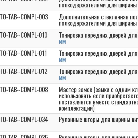
полкодержателями для ширины
STO-TAB--COMPL-003
Дополнительная стеклянная пол
полкодержателями для ширины
STO-TAB--COMPL-010
Тонировка передних дверей дл
мм
STO-TAB--COMPL-011
Тонировка передних дверей дл
мм
STO-TAB--COMPL-012
Тонировка передних дверей дл
мм
STO-TAB--COMPL-008
Мастер замок (замки с одним к
использовать если приобретаетс
поставляется вместо стандартно
комплектации)
STO-TAB--COMPL-034
Рулонные шторы для ширины в
STO-TAB--COMPL-035
Рулонные шторы для ширины в