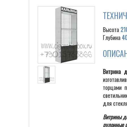
ТЕХНИЧ
Высота
21
Глубина
4
ОПИСА
Витрина д
изготавли
торцами п
светильник
для стекля
Витрины до
рулонные ш