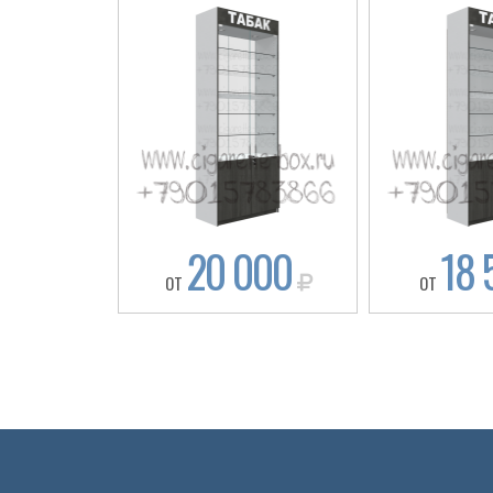
20 000
18 
ОТ
ОТ