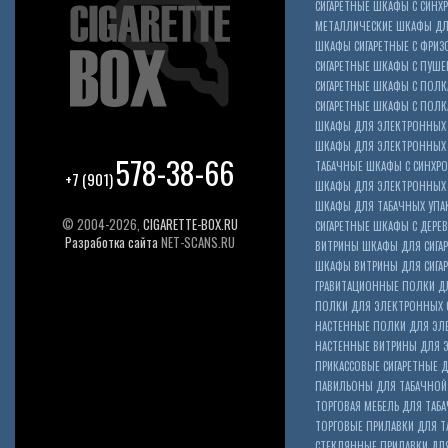
СИГАРЕТНЫЕ ШКАФЫ С СИН
МЕТАЛЛИЧЕСКИЕ ШКАФЫ ДЛЯ
ШКАФЫ СИГАРЕТНЫЕ С ФРИЗ
СИГАРЕТНЫЕ ШКАФЫ С ПУШ
СИГАРЕТНЫЕ ШКАФЫ С ПОЛК
СИГАРЕТНЫЕ ШКАФЫ С ПОЛКА
ШКАФЫ ДЛЯ ЭЛЕКТРОННЫХ 
ШКАФЫ ДЛЯ ЭЛЕКТРОННЫХ С
578-38-66
ТАБАЧНЫЕ ШКАФЫ С СИНХР
+7 (901)
ШКАФЫ ДЛЯ ЭЛЕКТРОННЫХ 
ШКАФЫ ДЛЯ ТАБАЧНЫХ УПА
© 2004-2026,
CIGARETTE-BOX.RU
СИГАРЕТНЫЕ ШКАФЫ С ДЕР
Разработка сайта
NET-SCANS.RU
ВИТРИНЫ ШКАФЫ ДЛЯ СИГАР
ШКАФЫ ВИТРИНЫ ДЛЯ СИГА
ГРАВИТАЦИОННЫЕ ПОЛКИ ДЛ
ПОЛКИ ДЛЯ ЭЛЕКТРОННЫХ 
НАСТЕННЫЕ ПОЛКИ ДЛЯ ЭЛ
НАСТЕННЫЕ ВИТРИНЫ ДЛЯ 
ПРИКАССОВЫЕ СИГАРЕТНЫЕ Д
ПАВИЛЬОНЫ ДЛЯ ТАБАЧНОЙ
ТОРГОВАЯ МЕБЕЛЬ ДЛЯ ТАБА
ТОРГОВЫЕ ПРИЛАВКИ ДЛЯ Т
СТЕКЛЯННЫЕ ПРИЛАВКИ ДЛЯ