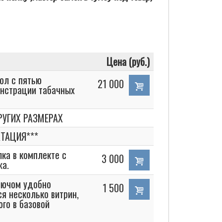
Цена (руб.)
ол с пятью
21 000
нстрации табачных
УГИХ РАЗМЕРАХ
ТАЦИЯ***
ка в комплекте с
3 000
а.
лючом удобно
1 500
я несколько витрин,
го в базовой