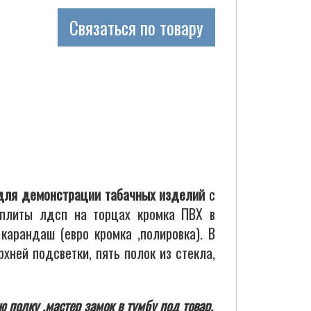
Связаться по товару
 для демонстрации табачных изделий
с
 плиты лдсп на торцах кромка ПВХ в
арандаш (евро кромка ,полировка). В
ней подсветки, пять полок из стекла,
полку ,мастер замок в тумбу под товар,