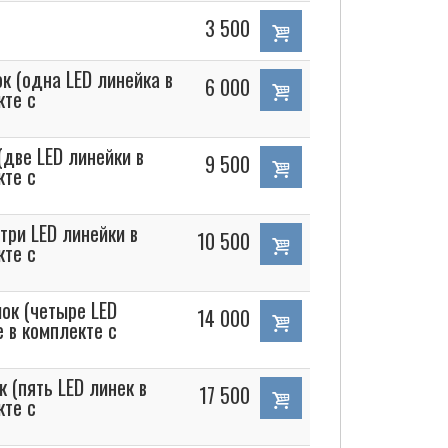
3 500
к (одна LED линейка в
6 000
кте с
(две LED линейки в
9 500
кте с
три LED линейки в
10 500
кте с
ок (четыре LED
14 000
 в комплекте с
 (пять LED линек в
17 500
кте с