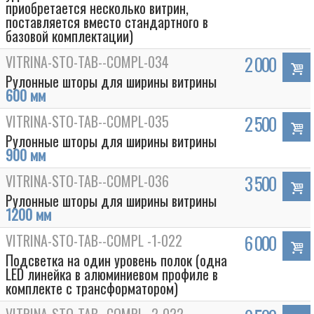
приобретается несколько витрин,
поставляется вместо стандартного в
базовой комплектации)
VITRINA-STO-TAB--COMPL-034
2 000
Рулонные шторы для ширины витрины
600 мм
VITRINA-STO-TAB--COMPL-035
2 500
Рулонные шторы для ширины витрины
900 мм
VITRINA-STO-TAB--COMPL-036
3 500
Box
Рулонные шторы для ширины витрины
1200 мм
VITRINA-STO-TAB--COMPL -1-022
6 000
Подсветка на один уровень полок (одна
LED линейка в алюминиевом профиле в
комплекте с трансформатором)