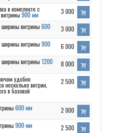
ка в комплекте с
3 000
 витрины
900 мм
я ширины витрины
600
3 000
я ширины витрины
900
6 000
я ширины витрины
1200
8 000
лючом удобно
2 500
я несколько витрин,
го в базовой
итрины
600 мм
2 000
итрины
900 мм
2 500