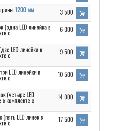
итрины
1200 мм
3 500
к (одна LED линейка в
6 000
кте с
(две LED линейки в
9 500
кте с
три LED линейки в
10 500
кте с
ок (четыре LED
14 000
 в комплекте с
 (пять LED линек в
17 500
кте с