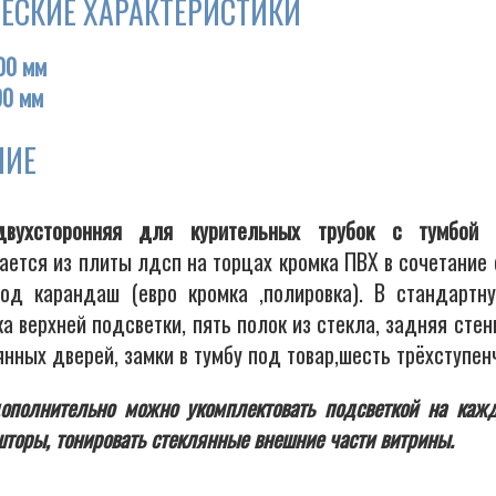
ЕСКИЕ ХАРАКТЕРИСТИКИ
00 мм
00 мм
НИЕ
двухсторонняя для курительных трубок с тумбой 
вается из плиты лдсп на торцах кромка ПВХ в сочетание
од карандаш (евро кромка ,полировка). В стандартн
а верхней подсветки, пять полок из стекла, задняя стенк
нных дверей, замки в тумбу под товар,шесть трёхступен
ополнительно можно укомплектовать подсветкой на кажд
торы, тонировать стеклянные внешние части витрины.