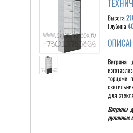
ТЕХНИЧ
Высота
21
Глубина
4
ОПИСА
Витрина 
изготавли
торцами п
светильник
для стекля
Витрины д
рулонные ш