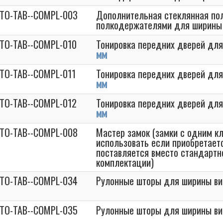
STO-TAB--COMPL-003
Дополнительная стеклянная пол
полкодержателями для ширины
STO-TAB--COMPL-010
Тонировка передних дверей дл
мм
STO-TAB--COMPL-011
Тонировка передних дверей дл
мм
STO-TAB--COMPL-012
Тонировка передних дверей дл
мм
STO-TAB--COMPL-008
Мастер замок (замки с одним к
использовать если приобретаетс
поставляется вместо стандартно
комплектации)
STO-TAB--COMPL-034
Рулонные шторы для ширины в
STO-TAB--COMPL-035
Рулонные шторы для ширины в