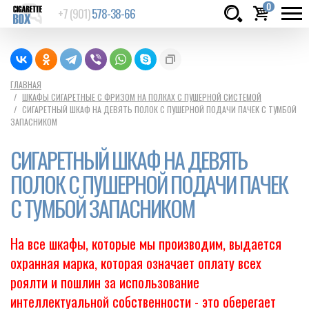
0
+7 (901)
578-38-66
Товаров:
шт.
Сумма:
0
ГЛАВНАЯ
ШКАФЫ СИГАРЕТНЫЕ С ФРИЗОМ НА ПОЛКАХ С ПУШЕРНОЙ СИСТЕМОЙ
руб.
СИГАРЕТНЫЙ ШКАФ НА ДЕВЯТЬ ПОЛОК С ПУШЕРНОЙ ПОДАЧИ ПАЧЕК С ТУМБОЙ
ЗАПАСНИКОМ
СИГАРЕТНЫЙ ШКАФ НА ДЕВЯТЬ
ПОЛОК С ПУШЕРНОЙ ПОДАЧИ ПАЧЕК
С ТУМБОЙ ЗАПАСНИКОМ
На все шкафы, которые мы производим, выдается
охранная марка, которая означает оплату всех
роялти и пошлин за использование
интеллектуальной собственности - это оберегает