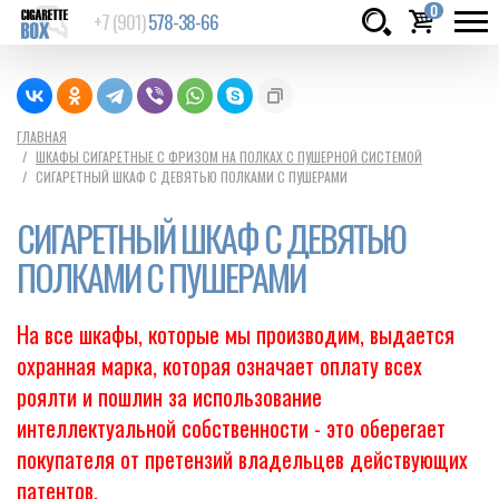
0
+7 (901)
578-38-66
Товаров:
шт.
Сумма:
0
ГЛАВНАЯ
ШКАФЫ СИГАРЕТНЫЕ С ФРИЗОМ НА ПОЛКАХ С ПУШЕРНОЙ СИСТЕМОЙ
руб.
СИГАРЕТНЫЙ ШКАФ С ДЕВЯТЬЮ ПОЛКАМИ С ПУШЕРАМИ
СИГАРЕТНЫЙ ШКАФ С ДЕВЯТЬЮ
ПОЛКАМИ С ПУШЕРАМИ
На все шкафы, которые мы производим, выдается
охранная марка, которая означает оплату всех
роялти и пошлин за использование
интеллектуальной собственности - это оберегает
покупателя от претензий владельцев действующих
патентов.