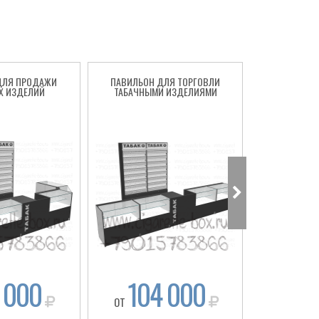
ДЛЯ ПРОДАЖИ
ПАВИЛЬОН ДЛЯ ТОРГОВЛИ
СИГАРЕТНЫ
Х ИЗДЕЛИЙ
ТАБАЧНЫМИ ИЗДЕЛИЯМИ
ТО
 000
104 000
92
ОТ
ОТ