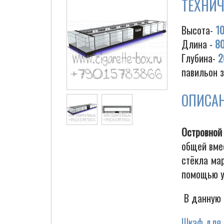
ТЕХНИЧ
Высота-
1
Длина -
8
Глубина-
2
павильон 
ОПИСА
Островной
общей вме
стёкла ма
помощью у
В данную 
Шкаф для 