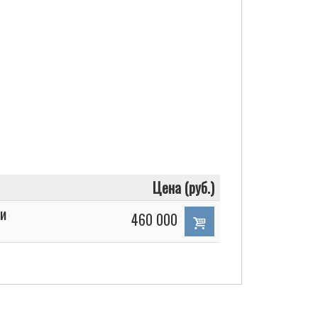
Цена (руб.)
ми
460 000