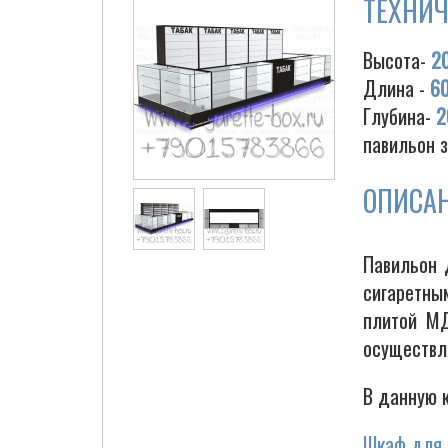
ТЕХНИЧ
Высота-
2
Длина -
6
Глубина-
2
павильон 
ОПИСА
Павильон 
сигаретны
плитой МД
осуществл
В данную 
Шкаф для 