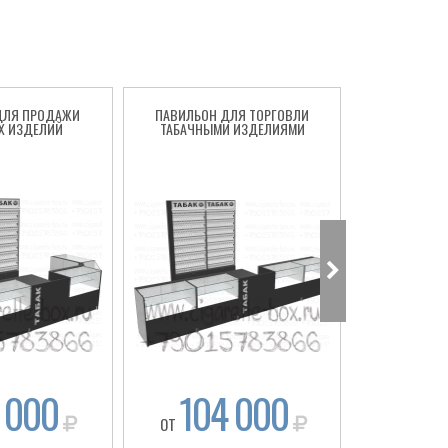
ДЛЯ ПРОДАЖИ
ПАВИЛЬОН ДЛЯ ТОРГОВЛИ
СИГАРЕТНЫ
Х ИЗДЕЛИЙ
ТАБАЧНЫМИ ИЗДЕЛИЯМИ
ТО
 000
104 000
92
ОТ
ОТ