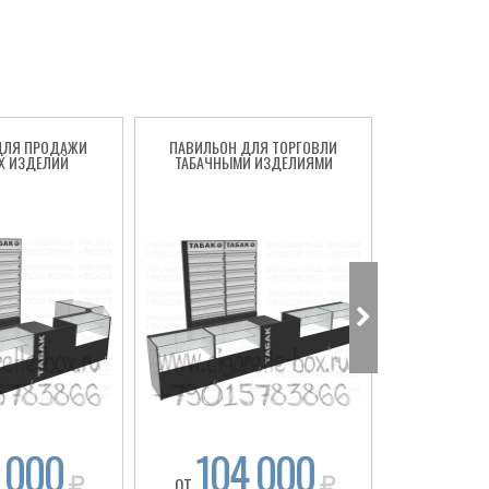
ДЛЯ ПРОДАЖИ
ПАВИЛЬОН ДЛЯ ТОРГОВЛИ
СИГАРЕТНЫ
Х ИЗДЕЛИЙ
ТАБАЧНЫМИ ИЗДЕЛИЯМИ
ТО
 000
104 000
92
ОТ
ОТ