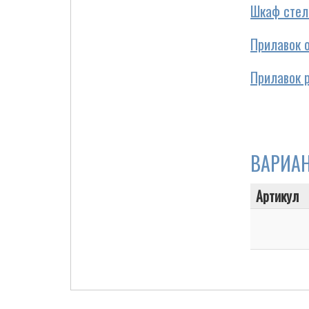
Шкаф стел
Прилавок 
Cigarette Box
Прилавок р
ВАРИА
Артикул