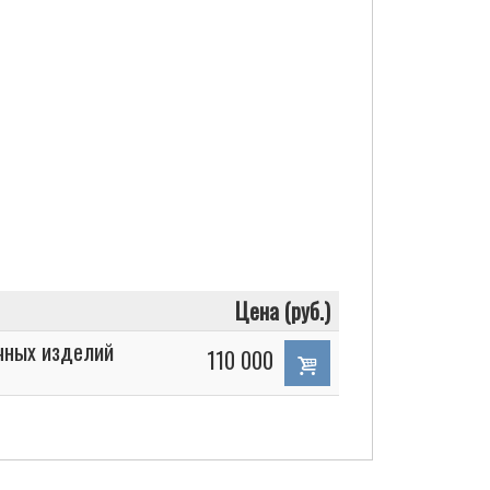
Цена (руб.)
чных изделий
110 000