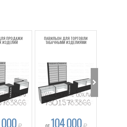
ДЛЯ ПРОДАЖИ
ПАВИЛЬОН ДЛЯ ТОРГОВЛИ
СИГАРЕТНЫ
Х ИЗДЕЛИЙ
ТАБАЧНЫМИ ИЗДЕЛИЯМИ
ТО
 000
104 000
92
ОТ
ОТ