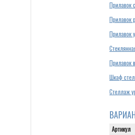
Прилавок с
Прилавок р
Cigarette Box
Прилавок у
Стеклянна
Прилавок 
Шкаф стел
Стеллаж уг
ВАРИА
Артикул