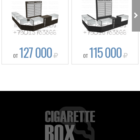
127 000
115 000
ОТ
ОТ