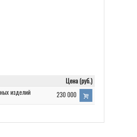
Цена (руб.)
чных изделий
230 000