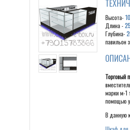
ТЕХНИЧ
Высота-
1
Длина -
2
Глубина-
2
павильон 
ОПИСА
Торговый 
вместите
марки м-1 
помощью у
В данную 
Шкаф для 