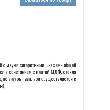
й
с двумя сигаретными шкафами общей
дсп в сочетанием с плитой МДФ, стёкла
д во внутрь павильон осуществляется с
м)