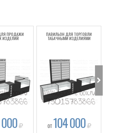
ДЛЯ ПРОДАЖИ
ПАВИЛЬОН ДЛЯ ТОРГОВЛИ
СИГАРЕТНЫ
Х ИЗДЕЛИЙ
ТАБАЧНЫМИ ИЗДЕЛИЯМИ
ТО
 000
104 000
92
ОТ
ОТ