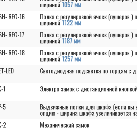
шириной
1057 мм
SH- REG-16
Полка с регулировкой ячеек (пушеров )
шириной
1122 мм
SH- REG-17
Полка с регулировкой ячеек (пушеров )
шириной
1187 мм
SH- REG-18
Полка с регулировкой ячеек (пушеров )
шириной
1257 мм
ET-LED
Светодиодная подсветка по торцам с д
K-1
Электро замок с дистанционной кнопко
P-5
Выдвижные полки для шкафа (если вы 
опцию - ширина шкафа увеличивается н
K-2
Механический замок