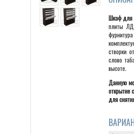
Шкаф для 
плиты ЛДС
Cigarette Box
фурнитур
комплекту
створки о
слово таб
высоте.
Данную мо
открытие 
для снятия
ВАРИА