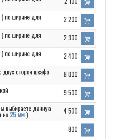
2 100
 ) по ширине для
2 200
 ) по ширине для
2 300
 ) по ширине для
2 400
с двух сторон шкафа
8 000
пкой
9 500
вы выбираете данную
4 500
я на
25 мм
)
800