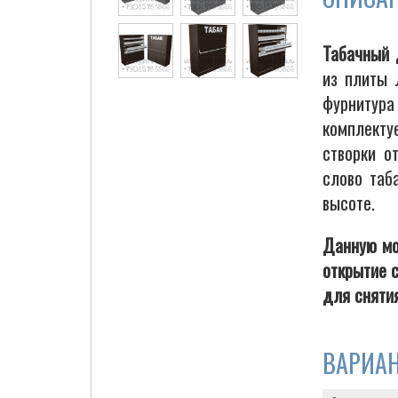
Табачный 
из плиты 
Cigarette Box
фурнитура
комплекту
створки о
слово таб
высоте.
Данную мо
открытие 
для снятия
ВАРИА