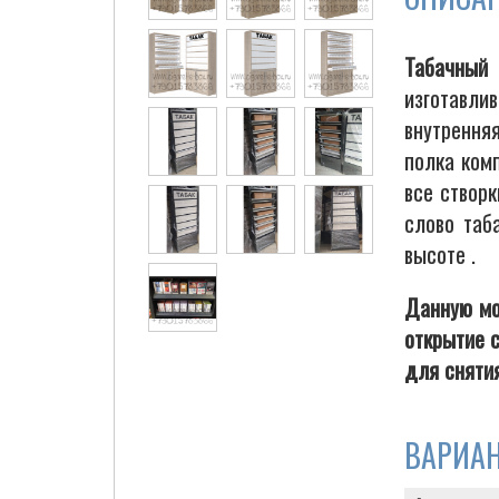
Табачный
изготавли
Cigarette Box
внутрення
полка ком
все створ
слово таб
высоте .
Данную мо
открытие 
для снятия
ВАРИА