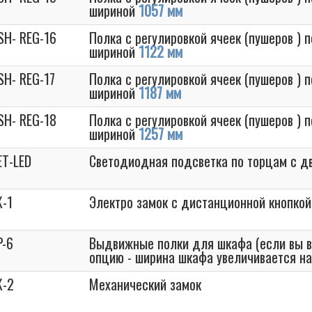
шириной
1057 мм
SH- REG-16
Полка с регулировкой ячеек (пушеров ) 
шириной
1122 мм
SH- REG-17
Полка с регулировкой ячеек (пушеров ) 
шириной
1187 мм
SH- REG-18
Полка с регулировкой ячеек (пушеров ) 
шириной
1257 мм
ET-LED
Светодиодная подсветка по торцам с д
K-1
Электро замок с дистанционной кнопкой
P-6
Выдвижные полки для шкафа (если вы 
опцию - ширина шкафа увеличивается н
K-2
Механический замок