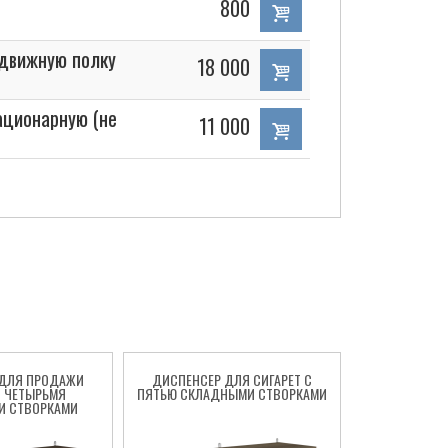
800
движную полку
18 000
ационарную (не
11 000
 ДЛЯ ПРОДАЖИ
ДИСПЕНСЕР ДЛЯ СИГАРЕТ С
ШКАФ ДИСПЕН
С ЧЕТЫРЬМЯ
ПЯТЬЮ СКЛАДНЫМИ СТВОРКАМИ
С ШЕСТЬ
И СТВОРКАМИ
СТ