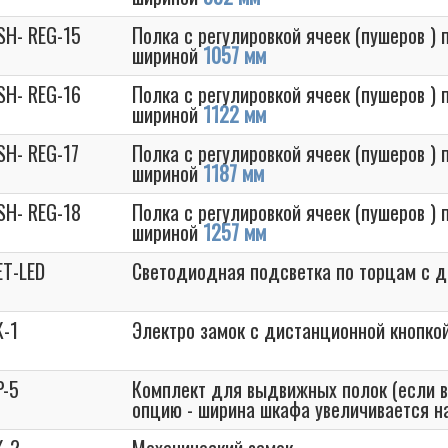
SH- REG-15
Полка с регулировкой ячеек (пушеров )
шириной
1057 мм
SH- REG-16
Полка с регулировкой ячеек (пушеров )
шириной
1122 мм
SH- REG-17
Полка с регулировкой ячеек (пушеров )
шириной
1187 мм
SH- REG-18
Полка с регулировкой ячеек (пушеров )
шириной
1257 мм
ET-LED
Светодиодная подсветка по торцам с д
K-1
Электро замок с дистанционной кнопко
P-5
Комплект для выдвижных полок (если 
опцию - ширина шкафа увеличивается 