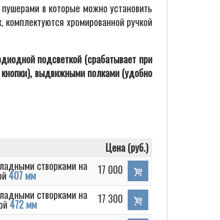
и пушерами в которые можно установить
к, комплектуются хромированной ручкой
диодной подсветкой (срабатывает при
я кнопки), выдвижными полками (удобно
Цена (руб.)
кладными створками на
17 000
ной
407 мм
кладными створками на
17 300
ной
472 мм