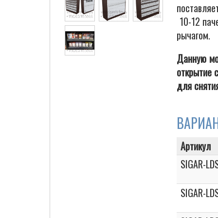
поставляе
10-12 паче
рычагом.
Cigarette Box
Данную мо
открытие 
для снятия
ВАРИА
Артикул
SIGAR-LDS
SIGAR-LDS